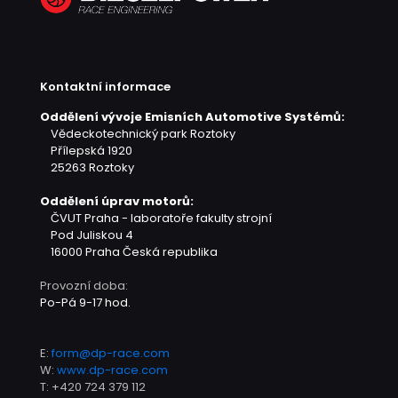
Kontaktní informace
Oddělení vývoje Emisních Automotive Systémů:
Vědeckotechnický park Roztoky
Přílepská 1920
25263 Roztoky
Oddělení úprav motorů:
ČVUT Praha - laboratoře fakulty strojní
Pod Juliskou 4
16000 Praha
Česká republika
Provozní doba:
Po-Pá 9-17 hod.
E:
form@dp-race.com
W:
www.dp-race.com
T:
+420 724 379 112