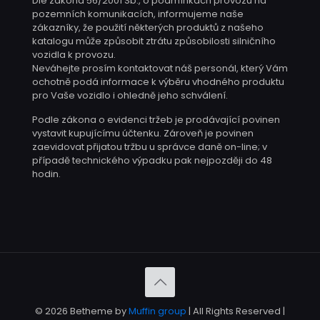
Dle zákona 56/2001 Sb., o podmínkách provozu na
pozemních komunikacích, informujeme naše
zákazníky, že použití některých produktů z našeho
katalogu může způsobit ztrátu způsobilosti silničního
vozidla k provozu.
Neváhejte prosím kontaktovat náš personál, který Vám
ochotně podá informace k výběru vhodného produktu
pro Vaše vozidlo i ohledně jeho schválení.
Podle zákona o evidenci tržeb je prodávající povinen
vystavit kupujícímu účtenku. Zároveň je povinen
zaevidovat přijatou tržbu u správce daně on-line; v
případě technického výpadku pak nejpozději do 48
hodin.
© 2026 Betheme by
Muffin group
| All Rights Reserved |