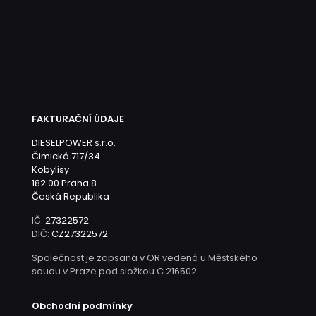
FAKTURAČNÍ ÚDAJE
DIESELPOWER s.r.o.
Čimická 717/34
Kobylisy
182 00 Praha 8
Česká Republika
IČ:
27322572
DIČ:
CZ27322572
Společnost je zapsaná v OR vedená u Městského
soudu v Praze pod složkou C 216502 .
Obchodní podmínky