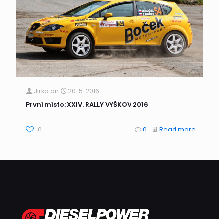
Jirka
on
20. 5. 2016
První místo: XXIV. RALLY VYŠKOV 2016
0
0
Read more