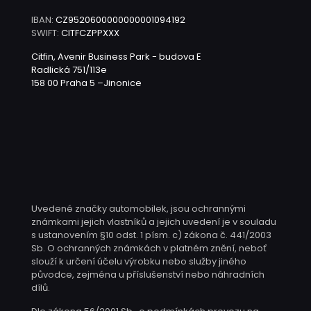
IBAN:
CZ9520600000000001094192
SWIFT:
CITFCZPPXXX
Citfin, Avenir Business Park - budova E
Radlická 751/113e
158 00 Praha 5 –Jinonice
Uvedené značky automobilek, jsou ochrannými
známkami jejich vlastníků a jejich uvedení je v souladu
s ustanovením §10 odst. 1 písm. c) zákona č. 441/2003
Sb. O ochranných známkách v platném znění, neboť
slouží k určení účelu výrobku nebo služby jiného
původce, zejména u příslušenství nebo náhradních
dílů.