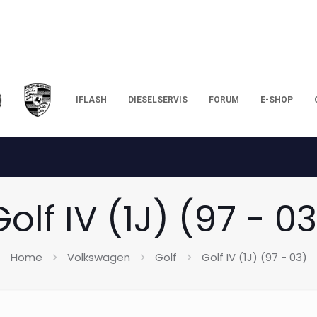
IFLASH
DIESELSERVIS
FORUM
E-SHOP
olf IV (1J) (97 - 0
Home
Volkswagen
Golf
Golf IV (1J) (97 - 03)