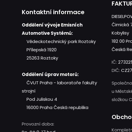
FAKTU
Kontaktní informace
DIESELPOW
Čimická 
Oddělení vývoje Emisních
Kobylisy
Automotive Systémů:
182 00 Pr
Vědeckotechnický park Roztoky
Česká Re
Přílepská 1920
25263 Roztoky
IČ:
27322
DIČ:
CZ27
Oddělení úprav motorů:
ČVUT Praha - laboratoře fakulty
Společno
strojní
u Městsk
Pod Juliskou 4
složkou C
16000 Praha
Česká republika
Obcho
Provozní doba:
Kompletn