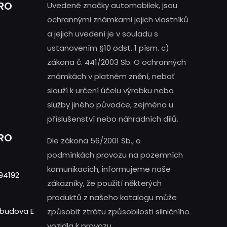
PRO
Uvedené značky automobilek, jsou
ochrannými známkami jejich vlastníků
a jejich uvedení je v souladu s
ustanovením §10 odst. 1 písm. c)
zákona č. 441/2003 Sb. O ochranných
známkách v platném znění, neboť
slouží k určení účelu výrobku nebo
služby jiného původce, zejména u
příslušenství nebo náhradních dílů.
PRO
Dle zákona 56/2001 Sb., o
podmínkách provozu na pozemních
komunikacích, informujeme naše
94192
zákazníky, že použití některých
produktů z našeho katalogu může
- budova E
způsobit ztrátu způsobilosti silničního
vozidla k provozu.