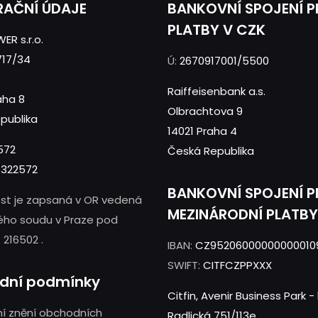
RAČNÍ ÚDAJE
BANKOVNÍ SPOJENÍ 
PLATBY V CZK
ER s.r.o.
717/34
Ú:
2670917001/5500
Raiffeisenbank a.s.
aha 8
Olbrachtova 9
publika
14021 Praha 4
572
Česká Republika
322572
BANKOVNÍ SPOJENÍ 
st je zapsaná v OR vedená
MEZINÁRODNÍ PLATBY
ého soudu v Praze pod
 216502 .
IBAN:
CZ95206000000000010
SWIFT:
CITFCZPPXXX
dní podmínky
Citfin, Avenir Business Park 
í znění obchodních
Radlická 751/113e