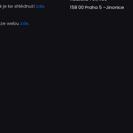
 je ke shlédnutí
zde
.
158 00 Praha 5 –Jinonice
erze webu
zde
.