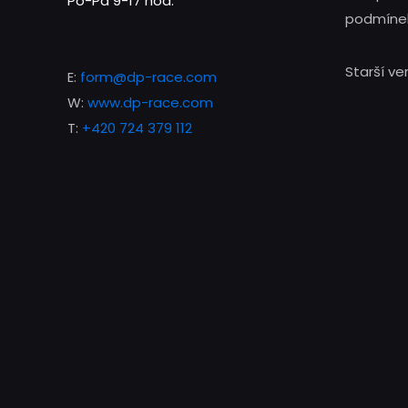
Po-Pá 9-17 hod.
podmínek
Starší v
E:
form@dp-race.com
W:
www.dp-race.com
T:
+420 724 379 112