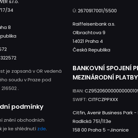
ER s.r.o.
717/34
Ú:
2670917001/5500
Raiffeisenbank a.s.
aha 8
Olbrachtova 9
publika
14021 Praha 4
572
Česká Republika
322572
BANKOVNÍ SPOJENÍ 
st je zapsaná v OR vedená
MEZINÁRODNÍ PLATBY
ého soudu v Praze pod
 216502 .
IBAN:
CZ95206000000000010
SWIFT:
CITFCZPPXXX
dní podmínky
Citfin, Avenir Business Park 
í znění obchodních
Radlická 751/113e
 je ke shlédnutí
zde
.
158 00 Praha 5 –Jinonice