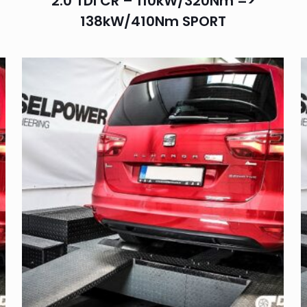
2.0 TDI CR – 110kW/320Nm =>
138kW/410Nm SPORT