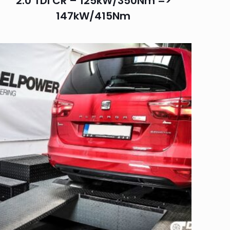
2.0 TDI CR – 125kW/350Nm =>
147kW/415Nm