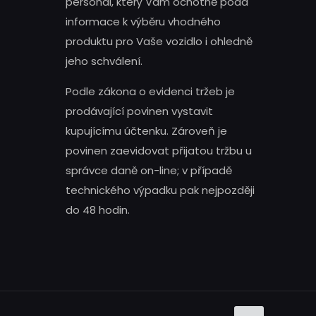
personál, který Vám ochotně podá
informace k výběru vhodného
produktu pro Vaše vozidlo i ohledně
jeho schválení.
Podle zákona o evidenci tržeb je
prodávající povinen vystavit
kupujícímu účtenku. Zároveň je
povinen zaevidovat přijatou tržbu u
správce daně on-line; v případě
technického výpadku pak nejpozději
do 48 hodin.