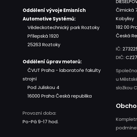
DIESELPOW
Čimická 
Oddělení vývoje Emisních
Kobylisy
Automotive Systémů:
182 00 Pr
Vědeckotechnický park Roztoky
Česká Re
Přílepská 1920
25263 Roztoky
IČ:
27322
DIČ:
CZ27
Oddělení úprav motorů:
ČVUT Praha - laboratoře fakulty
Společno
strojní
u Městsk
Pod Juliskou 4
složkou C
16000 Praha
Česká republika
Obcho
Provozní doba:
Kompletn
Po-Pá 9-17 hod.
podmínek