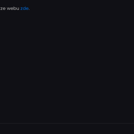
erze webu
zde
.