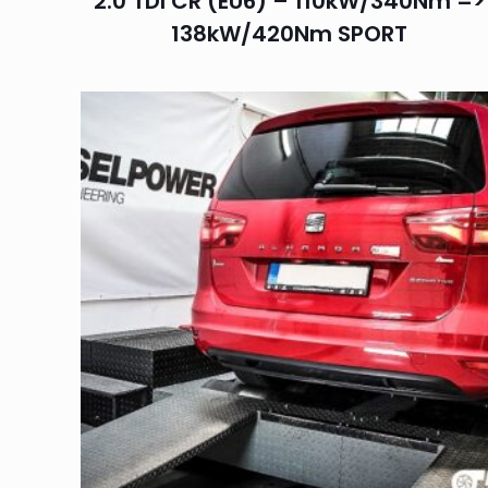
2.0 TDI CR (EU6) – 110kW/340Nm =>
138kW/420Nm SPORT