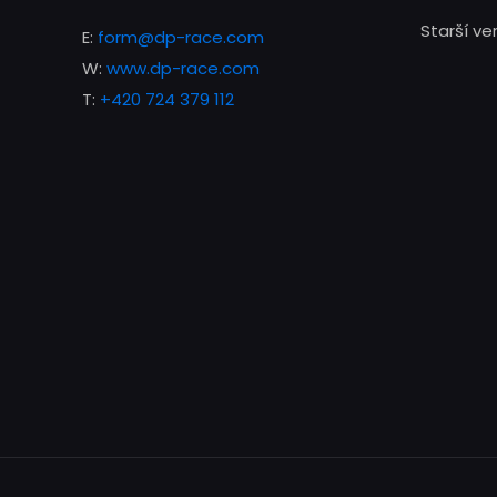
Starší v
E:
form@dp-race.com
W:
www.dp-race.com
T:
+420 724 379 112