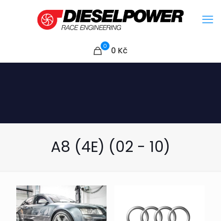
0
0
Kč
A8 (4E) (02 - 10)