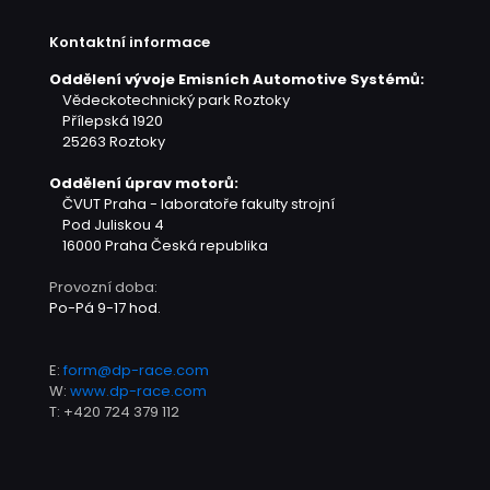
Kontaktní informace
Oddělení vývoje Emisních Automotive Systémů:
Vědeckotechnický park Roztoky
Přílepská 1920
25263 Roztoky
Oddělení úprav motorů:
ČVUT Praha - laboratoře fakulty strojní
Pod Juliskou 4
16000 Praha
Česká republika
Provozní doba:
Po-Pá 9-17 hod.
E:
form@dp-race.com
W:
www.dp-race.com
T:
+420 724 379 112