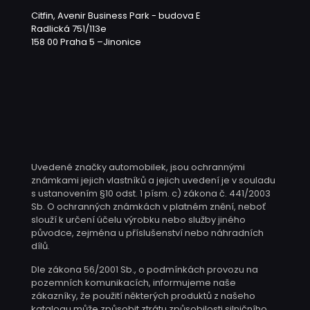
Citfin, Avenir Business Park - budova E
Radlická 751/113e
158 00 Praha 5 –Jinonice
Uvedené značky automobilek, jsou ochrannými
známkami jejich vlastníků a jejich uvedení je v souladu
s ustanovením §10 odst. 1 písm. c) zákona č. 441/2003
Sb. O ochranných známkách v platném znění, neboť
slouží k určení účelu výrobku nebo služby jiného
původce, zejména u příslušenství nebo náhradních
dílů.
Dle zákona 56/2001 Sb., o podmínkách provozu na
pozemních komunikacích, informujeme naše
zákazníky, že použití některých produktů z našeho
katalogu může způsobit ztrátu způsobilosti silničního