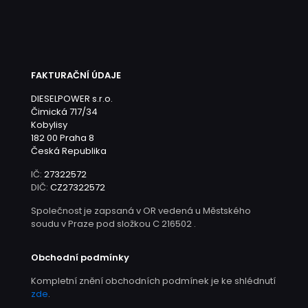
FAKTURAČNÍ ÚDAJE
DIESELPOWER s.r.o.
Čimická 717/34
Kobylisy
182 00 Praha 8
Česká Republika
IČ:
27322572
DIČ:
CZ27322572
Společnost je zapsaná v OR vedená u Městského
soudu v Praze pod složkou C 216502 .
Obchodní podmínky
Kompletní znění obchodních podmínek je ke shlédnutí
zde
.