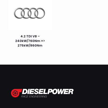
4.2 TDI V8 –
240kW/760Nm =>
275kW/860Nm