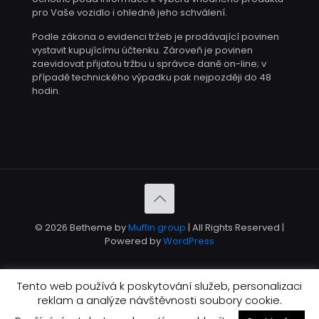
pro Vaše vozidlo i ohledně jeho schválení.
Podle zákona o evidenci tržeb je prodávající povinen
vystavit kupujícímu účtenku. Zároveň je povinen
zaevidovat přijatou tržbu u správce daně on-line; v
případě technického výpadku pak nejpozději do 48
hodin.
© 2026 Betheme by
Muffin group
| All Rights Reserved |
Powered by
WordPress
Tento web používá k poskytování služeb, personalizaci
reklam a analýze návštěvnosti soubory cookie.
English
Čeština