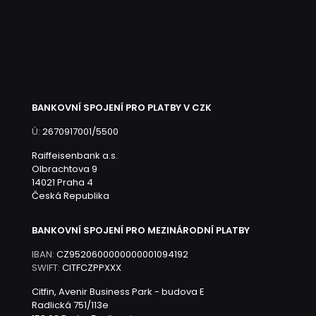
BANKOVNÍ SPOJENÍ PRO PLATBY V CZK
Ú:
2670917001/5500
Raiffeisenbank a.s.
Olbrachtova 9
14021 Praha 4
Česká Republika
BANKOVNÍ SPOJENÍ PRO MEZINÁRODNÍ PLATBY
IBAN:
CZ9520600000000001094192
SWIFT:
CITFCZPPXXX
Citfin, Avenir Business Park - budova E
Radlická 751/113e