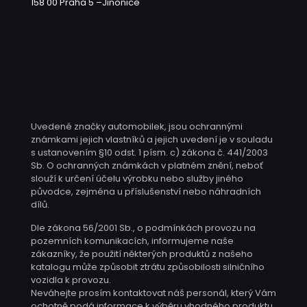
158 00 Praha 5 –Jinonice
Uvedené značky automobilek, jsou ochrannými
známkami jejich vlastníků a jejich uvedení je v souladu
s ustanovením §10 odst. 1 písm. c) zákona č. 441/2003
Sb. O ochranných známkách v platném znění, neboť
slouží k určení účelu výrobku nebo služby jiného
původce, zejména u příslušenství nebo náhradních
dílů.
Dle zákona 56/2001 Sb., o podmínkách provozu na
pozemních komunikacích, informujeme naše
zákazníky, že použití některých produktů z našeho
katalogu může způsobit ztrátu způsobilosti silničního
vozidla k provozu.
Neváhejte prosím kontaktovat náš personál, který Vám
ochotně podá informace k výběru vhodného produktu