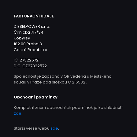
FAKTURAČNÍ ÚDAJE
DIESELPOWER s.r.o.
Čimická 717/34
Kobylisy
182 00 Praha 8
Česká Republika
IČ:
27322572
DIČ:
CZ27322572
Společnost je zapsaná v OR vedená u Městského
soudu v Praze pod složkou C 216502 .
Obchodní podmínky
Kompletní znění obchodních podmínek je ke shlédnutí
zde
.
Starší verze webu
zde
.