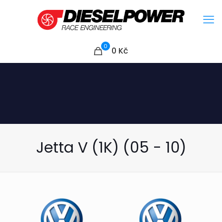
0
0
Kč
Jetta V (1K) (05 - 10)