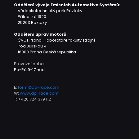
Oddělení vývoje Emisních Automotive Systémů:
Vědeckotechnický park Roztoky
Přílepská 1920
25263 Roztoky
Oddělení úprav motorů:
ČVUT Praha - laboratoře fakulty strojní
Pod Juliskou 4
16000 Praha
Česká republika
Provozní doba:
Po-Pá 9-17 hod.
E:
form@dp-race.com
W:
www.dp-race.com
T:
+420 724 379 112