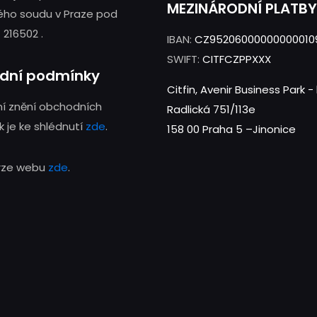
MEZINÁRODNÍ PLATBY
ého soudu v Praze pod
 216502 .
IBAN:
CZ95206000000000010
SWIFT:
CITFCZPPXXX
dní podmínky
Citfin, Avenir Business Park 
í znění obchodních
Radlická 751/113e
 je ke shlédnutí
zde
.
158 00 Praha 5 –Jinonice
erze webu
zde
.