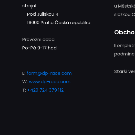
strojní
u Městsk
Pod Juliskou 4
složkou C
16000 Praha
Česká republika
Obcho
Provozní doba:
Kompletn
Po-Pá 9-17 hod.
podmínek
Starší v
E:
form@dp-race.com
W:
www.dp-race.com
T:
+420 724 379 112