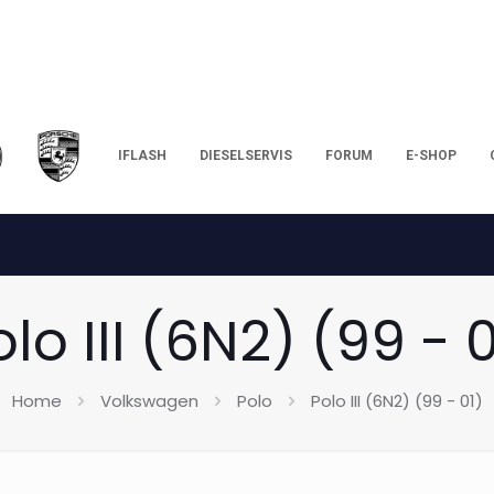
IFLASH
DIESELSERVIS
FORUM
E-SHOP
olo III (6N2) (99 - 0
Home
Volkswagen
Polo
Polo III (6N2) (99 - 01)