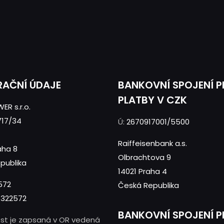
RAČNÍ ÚDAJE
BANKOVNÍ SPOJENÍ 
PLATBY V CZK
ER s.r.o.
717/34
Ú:
2670917001/5500
Raiffeisenbank a.s.
aha 8
Olbrachtova 9
publika
14021 Praha 4
572
Česká Republika
322572
BANKOVNÍ SPOJENÍ 
st je zapsaná v OR vedená