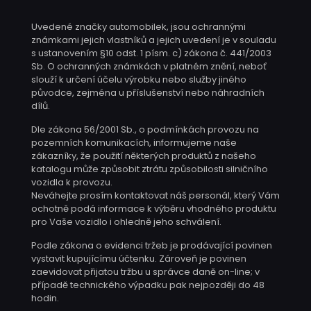
Uvedené značky automobilek, jsou ochrannými
známkami jejich vlastníků a jejich uvedení je v souladu
s ustanovením §10 odst. 1 písm. c) zákona č. 441/2003
Sb. O ochranných známkách v platném znění, neboť
slouží k určení účelu výrobku nebo služby jiného
původce, zejména u příslušenství nebo náhradních
dílů.
Dle zákona 56/2001 Sb., o podmínkách provozu na
pozemních komunikacích, informujeme naše
zákazníky, že použití některých produktů z našeho
katalogu může způsobit ztrátu způsobilosti silničního
vozidla k provozu.
Neváhejte prosím kontaktovat náš personál, který Vám
ochotně podá informace k výběru vhodného produktu
pro Vaše vozidlo i ohledně jeho schválení.
Podle zákona o evidenci tržeb je prodávající povinen
vystavit kupujícímu účtenku. Zároveň je povinen
zaevidovat přijatou tržbu u správce daně on-line; v
případě technického výpadku pak nejpozději do 48
hodin.