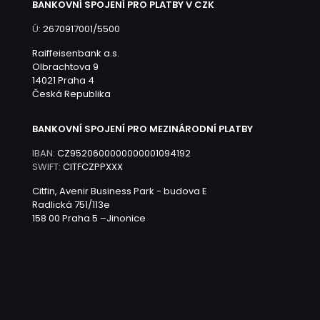
BANKOVNÍ SPOJENÍ PRO PLATBY V CZK
Ú:
2670917001/5500
Raiffeisenbank a.s.
Olbrachtova 9
14021 Praha 4
Česká Republika
BANKOVNÍ SPOJENÍ PRO MEZINÁRODNÍ PLATBY
IBAN:
CZ9520600000000001094192
SWIFT:
CITFCZPPXXX
Citfin, Avenir Business Park - budova E
Radlická 751/113e
158 00 Praha 5 –Jinonice