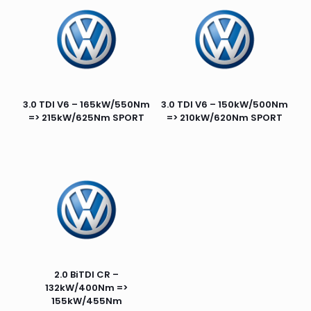
3.0 TDI V6 – 165kW/550Nm
3.0 TDI V6 – 150kW/500Nm
=> 215kW/625Nm SPORT
=> 210kW/620Nm SPORT
2.0 BiTDI CR –
132kW/400Nm =>
155kW/455Nm