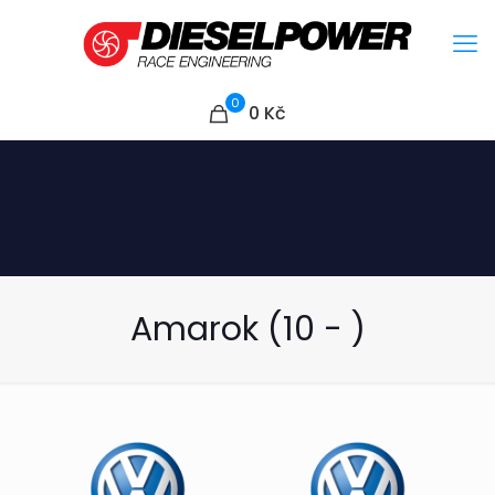
0
0
Kč
Amarok (10 - )