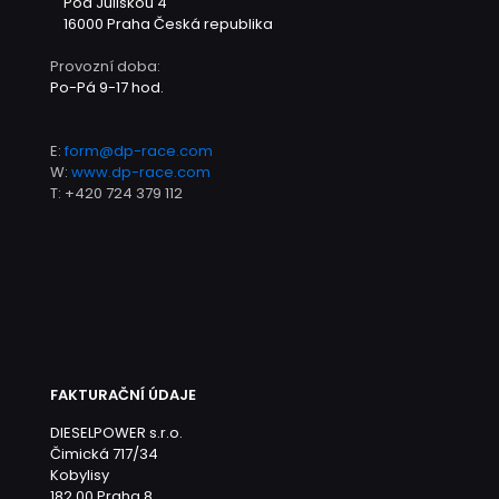
Pod Juliskou 4
16000 Praha
Česká republika
Provozní doba:
Po-Pá 9-17 hod.
E:
form@dp-race.com
W:
www.dp-race.com
T:
+420 724 379 112
FAKTURAČNÍ ÚDAJE
DIESELPOWER s.r.o.
Čimická 717/34
Kobylisy
182 00 Praha 8