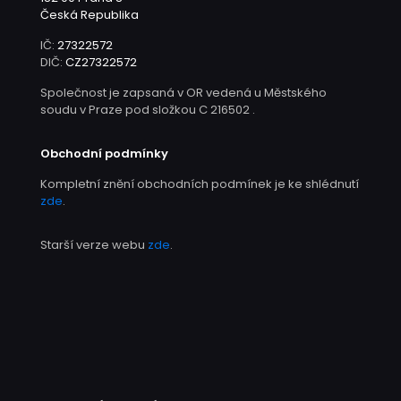
Česká Republika
IČ:
27322572
DIČ:
CZ27322572
Společnost je zapsaná v OR vedená u Městského
soudu v Praze pod složkou C 216502 .
Obchodní podmínky
Kompletní znění obchodních podmínek je ke shlédnutí
zde
.
Starší verze webu
zde
.