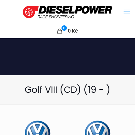
0
0
Kč
Golf VIII (CD) (19 - )