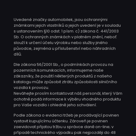
Uvedené značky automobilek, jsou ochrannými
známkami jejich vlastníků a jejich uvedení je v souladu
s ustanovením §10 odst. 1 písm. c) zákona č. 441/2003
Sb. O ochranných známkách v platném znění, neboť
slouží k určení účelu výrobku nebo služby jiného
původce, zejména u příslušenství nebo náhradních
dílů.
Dle zákona 56/2001 Sb., o podmínkách provozu na
pozemních komunikacích, informujeme naše
zákazníky, že použití některých produktů z našeho
katalogu může způsobit ztrátu způsobilosti silničního
vozidla k provozu.
Neváhejte prosím kontaktovat náš personál, který Vám
ochotně podá informace k výběru vhodného produktu
pro Vaše vozidlo i ohledně jeho schválení.
Podle zákona o evidenci tržeb je prodávající povinen
vystavit kupujícímu účtenku. Zároveň je povinen
zaevidovat přijatou tržbu u správce daně on-line; v
případě technického výpadku pak nejpozději do 48