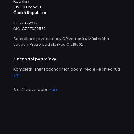
Kobylisy
182 00 Praha 8
Česká Republika
IČ:
27322572
DIČ:
CZ27322572
Společnost je zapsaná v OR vedená u Městského
soudu v Praze pod složkou C 216502 .
Obchodní podmínky
Kompletní znění obchodních podmínek je ke shlédnutí
zde
.
Starší verze webu
zde
.