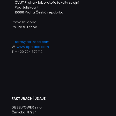
ČVUT Praha - laboratoře fakulty strojní
Pod Juliskou 4
16000 Praha
Česká republika
Provozní doba:
Po-Pá 9-17 hod.
E:
form@dp-race.com
W:
www.dp-race.com
T:
+420 724 379 112
FAKTURAČNÍ ÚDAJE
DIESELPOWER s.r.o.
Čimická 717/34