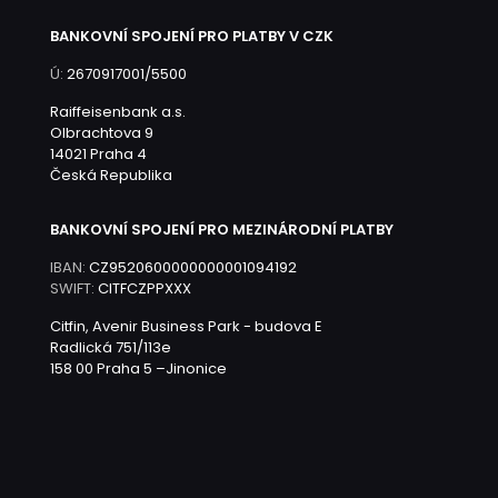
BANKOVNÍ SPOJENÍ PRO PLATBY V CZK
Ú:
2670917001/5500
Raiffeisenbank a.s.
Olbrachtova 9
14021 Praha 4
Česká Republika
BANKOVNÍ SPOJENÍ PRO MEZINÁRODNÍ PLATBY
IBAN:
CZ9520600000000001094192
SWIFT:
CITFCZPPXXX
Citfin, Avenir Business Park - budova E
Radlická 751/113e
158 00 Praha 5 –Jinonice