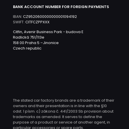
BANK ACCOUNT NUMBER FOR FOREIGN PAYMENTS
IBAN:
CZ9520600000000001094192
SWIFT:
CITFCZPPXXX
Citfin, Avenir Business Park - budova E
Radlická 751/113e
158 00 Praha 5 –Jinonice
Czech republic
The stated car factory brands are a trademark of their
owners and their presentation is in line with the §10
odst. 1 písm. c) zákona č. 441/2003 Sb provision about
trademarks as amended. It serves to define the
purpose of a product or service of another agent, in
particular accessories or spare parts.