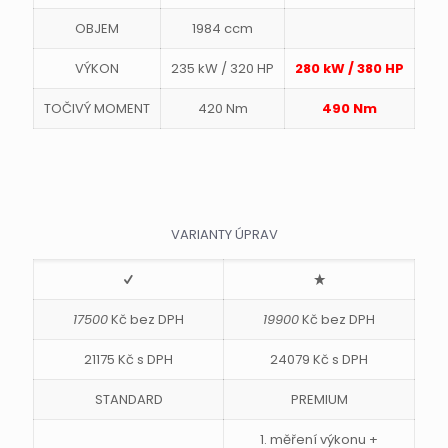
OBJEM
1984 ccm
VÝKON
235 kW / 320 HP
280 kW / 380 HP
TOČIVÝ MOMENT
420 Nm
490 Nm
VARIANTY ÚPRAV
17500
Kč bez DPH
19900
Kč bez DPH
21175 Kč s DPH
24079 Kč s DPH
STANDARD
PREMIUM
1. měření výkonu +