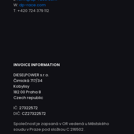
W:
dp-race.com
T:
+420 724 379 112
INVOICE INFORMATION
DIESELPOWER s.r.o.
Čimická 717/34
Kobylisy
182 00 Praha 8
Czech republic
IČ:
27322572
DIČ:
CZ27322572
Společnost je zapsaná v OR vedená u Městského
soudu v Praze pod složkou C 216502 .