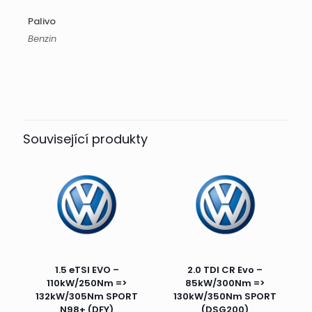
Palivo
Benzin
Související produkty
1.5 eTSI EVO –
2.0 TDI CR Evo –
110kW/250Nm =>
85kW/300Nm =>
132kW/305Nm SPORT
130kW/350Nm SPORT
N98+ (DFY)
(DSG200)