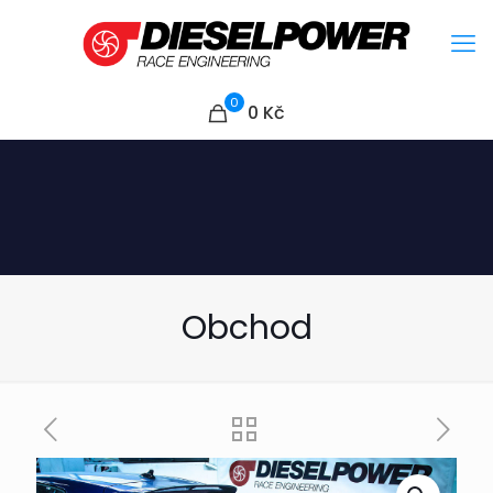
0
0
Kč
Obchod