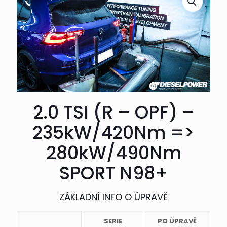
2.0 TSI (R – OPF) –
235kW/420Nm =>
280kW/490Nm
SPORT N98+
ZÁKLADNÍ INFO O ÚPRAVĚ
SERIE
PO ÚPRAVĚ