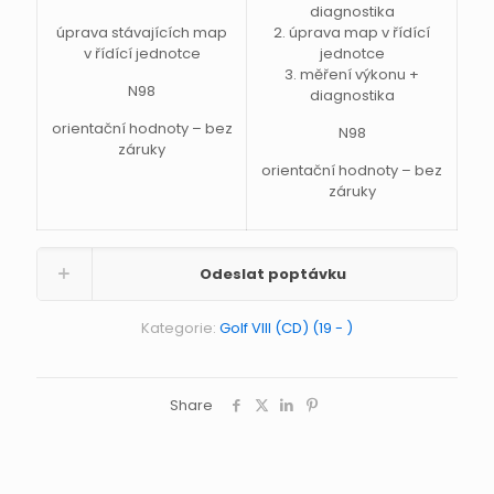
diagnostika
úprava stávajících map
2. úprava map v řídící
v řídící jednotce
jednotce
3. měření výkonu +
N98
diagnostika
orientační hodnoty – bez
N98
záruky
orientační hodnoty – bez
záruky
Odeslat poptávku
Kategorie:
Golf VIII (CD) (19 - )
Share