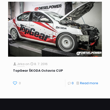
Jirka
on
8. 7. 2016
TopGear ŠKODA Octavia CUP
0
0
Read more