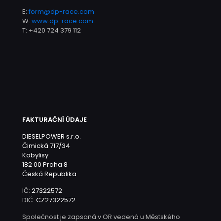
E:
form@dp-race.com
W:
www.dp-race.com
T:
+420 724 379 112
FAKTURAČNÍ ÚDAJE
DIESELPOWER s.r.o.
Čimická 717/34
Kobylisy
182 00 Praha 8
Česká Republika
IČ:
27322572
DIČ:
CZ27322572
Společnost je zapsaná v OR vedená u Městského