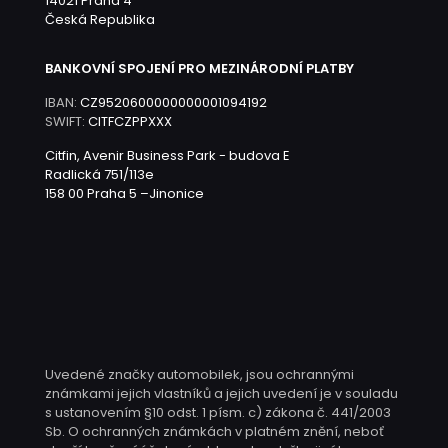
14021 Praha 4
Česká Republika
BANKOVNÍ SPOJENÍ PRO MEZINÁRODNÍ PLATBY
IBAN:
CZ9520600000000001094192
SWIFT:
CITFCZPPXXX
Citfin, Avenir Business Park - budova E
Radlická 751/113e
158 00 Praha 5 –Jinonice
Uvedené značky automobilek, jsou ochrannými
známkami jejich vlastníků a jejich uvedení je v souladu
s ustanovením §10 odst. 1 písm. c) zákona č. 441/2003
Sb. O ochranných známkách v platném znění, neboť