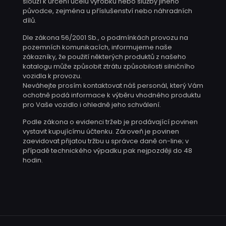
slouží k určení účelu výrobku nebo služby jiného
původce, zejména u příslušenství nebo náhradních
dílů.
Dle zákona 56/2001 Sb., o podmínkách provozu na
pozemních komunikacích, informujeme naše
zákazníky, že použití některých produktů z našeho
katalogu může způsobit ztrátu způsobilosti silničního
vozidla k provozu.
Neváhejte prosím kontaktovat náš personál, který Vám
ochotně podá informace k výběru vhodného produktu
pro Vaše vozidlo i ohledně jeho schválení.
Podle zákona o evidenci tržeb je prodávající povinen
vystavit kupujícímu účtenku. Zároveň je povinen
zaevidovat přijatou tržbu u správce daně on-line; v
případě technického výpadku pak nejpozději do 48
hodin.