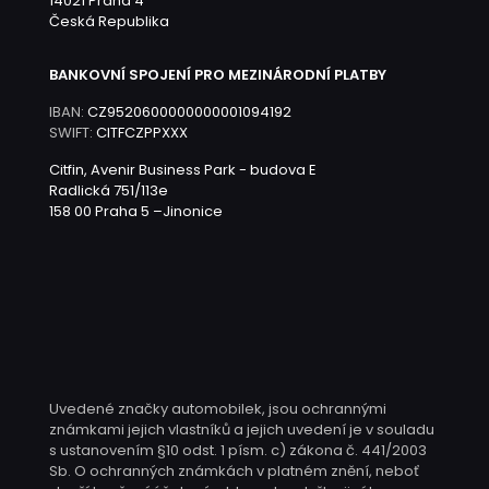
14021 Praha 4
Česká Republika
BANKOVNÍ SPOJENÍ PRO MEZINÁRODNÍ PLATBY
IBAN:
CZ9520600000000001094192
SWIFT:
CITFCZPPXXX
Citfin, Avenir Business Park - budova E
Radlická 751/113e
158 00 Praha 5 –Jinonice
Uvedené značky automobilek, jsou ochrannými
známkami jejich vlastníků a jejich uvedení je v souladu
s ustanovením §10 odst. 1 písm. c) zákona č. 441/2003
Sb. O ochranných známkách v platném znění, neboť