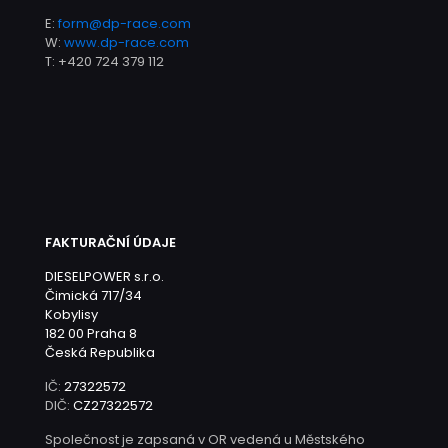
E:
form@dp-race.com
W:
www.dp-race.com
T:
+420 724 379 112
FAKTURAČNÍ ÚDAJE
DIESELPOWER s.r.o.
Čimická 717/34
Kobylisy
182 00 Praha 8
Česká Republika
IČ:
27322572
DIČ:
CZ27322572
Společnost je zapsaná v OR vedená u Městského