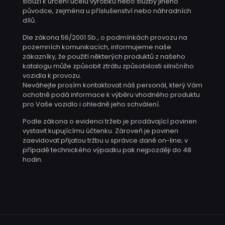
slouží k určení účelu výrobku nebo služby jiného
původce, zejména u příslušenství nebo náhradních
dílů.
Dle zákona 56/2001 Sb., o podmínkách provozu na
pozemních komunikacích, informujeme naše
zákazníky, že použití některých produktů z našeho
katalogu může způsobit ztrátu způsobilosti silničního
vozidla k provozu.
Neváhejte prosím kontaktovat náš personál, který Vám
ochotně podá informace k výběru vhodného produktu
pro Vaše vozidlo i ohledně jeho schválení.
Podle zákona o evidenci tržeb je prodávající povinen
vystavit kupujícímu účtenku. Zároveň je povinen
zaevidovat přijatou tržbu u správce daně on-line; v
případě technického výpadku pak nejpozději do 48
hodin.