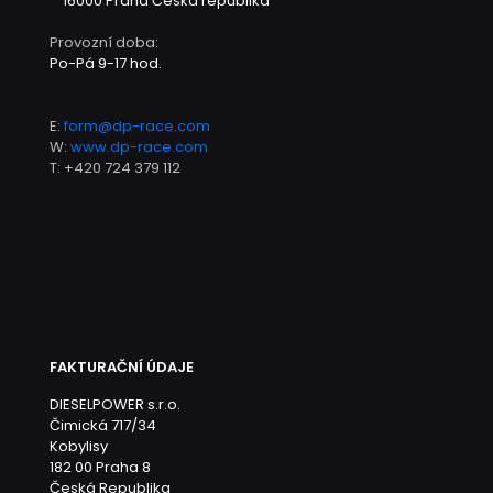
16000 Praha
Česká republika
Provozní doba:
Po-Pá 9-17 hod.
E:
form@dp-race.com
W:
www.dp-race.com
T:
+420 724 379 112
FAKTURAČNÍ ÚDAJE
DIESELPOWER s.r.o.
Čimická 717/34
Kobylisy
182 00 Praha 8
Česká Republika