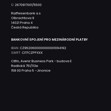
Ú:
2670917001/5500
Raiffeisenbank a.s.
Olbrachtova 9
14021 Praha 4
Česká Republika
BANKOVNÍ SPOJENÍ PRO MEZINÁRODNÍ PLATBY
IBAN:
CZ9520600000000001094192
SWIFT:
CITFCZPPXXX
Citfin, Avenir Business Park - budova E
Radlická 751/113e
158 00 Praha 5 –Jinonice