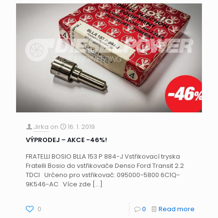
Jirka
on
16. 1. 2019
VÝPRODEJ – AKCE -46%!
FRATELLI BOSIO BLLA 153 P 884-J Vstřikovací tryska
Fratelli Bosio do vstřikovače Denso Ford Transit 2.2
TDCI Určeno pro vstřikovač: 095000-5800 6C1Q-
9K546-AC Více zde
[…]
0
0
Read more