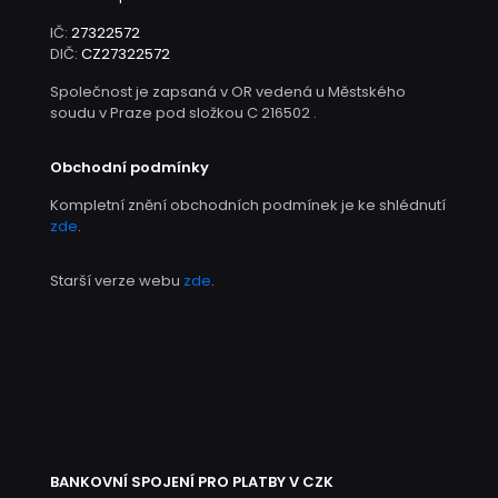
IČ:
27322572
DIČ:
CZ27322572
Společnost je zapsaná v OR vedená u Městského
soudu v Praze pod složkou C 216502 .
Obchodní podmínky
Kompletní znění obchodních podmínek je ke shlédnutí
zde
.
Starší verze webu
zde
.
BANKOVNÍ SPOJENÍ PRO PLATBY V CZK