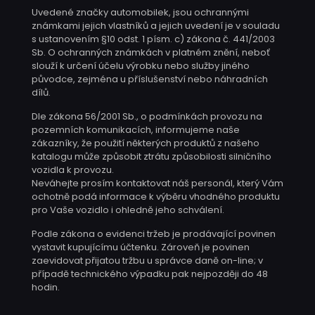
Uvedené značky automobilek, jsou ochrannými
známkami jejich vlastníků a jejich uvedení je v souladu
s ustanovením §10 odst. 1 písm. c) zákona č. 441/2003
Sb. O ochranných známkách v platném znění, neboť
slouží k určení účelu výrobku nebo služby jiného
původce, zejména u příslušenství nebo náhradních
dílů.
Dle zákona 56/2001 Sb., o podmínkách provozu na
pozemních komunikacích, informujeme naše
zákazníky, že použití některých produktů z našeho
katalogu může způsobit ztrátu způsobilosti silničního
vozidla k provozu.
Neváhejte prosím kontaktovat náš personál, který Vám
ochotně podá informace k výběru vhodného produktu
pro Vaše vozidlo i ohledně jeho schválení.
Podle zákona o evidenci tržeb je prodávající povinen
vystavit kupujícímu účtenku. Zároveň je povinen
zaevidovat přijatou tržbu u správce daně on-line; v
případě technického výpadku pak nejpozději do 48
hodin.