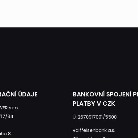
RAČNÍ ÚDAJE
BANKOVNÍ SPOJENÍ 
PLATBY V CZK
ER s.r.o.
717/34
Ú:
2670917001/5500
Raiffeisenbank a.s.
aha 8