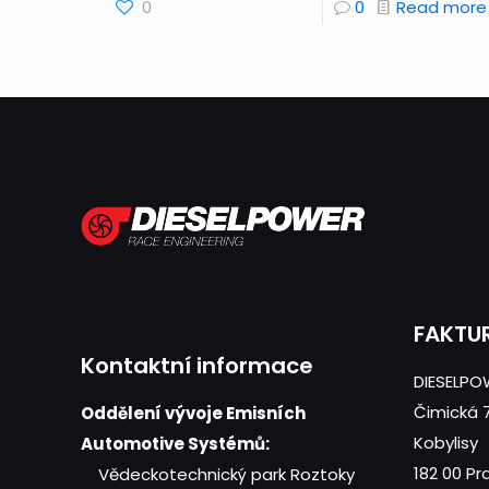
0
0
Read more
FAKTU
Kontaktní informace
DIESELPOW
Čimická 
Oddělení vývoje Emisních
Kobylisy
Automotive Systémů:
182 00 Pr
Vědeckotechnický park Roztoky