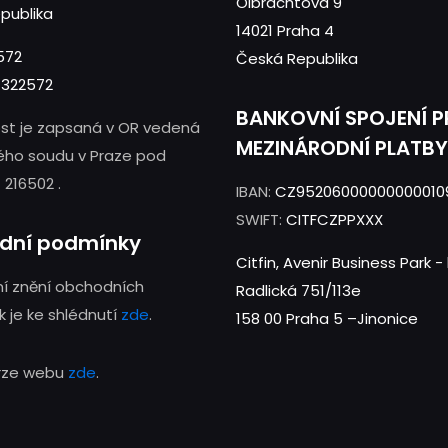
Olbrachtova 9
publika
14021 Praha 4
572
Česká Republika
322572
BANKOVNÍ SPOJENÍ 
st je zapsaná v OR vedená
MEZINÁRODNÍ PLATBY
ého soudu v Praze pod
 216502 .
IBAN:
CZ95206000000000010
SWIFT:
CITFCZPPXXX
dní podmínky
Citfin, Avenir Business Park 
í znění obchodních
Radlická 751/113e
 je ke shlédnutí
zde
.
158 00 Praha 5 –Jinonice
erze webu
zde
.