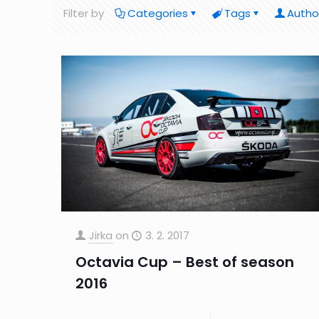
Filter by
Categories
Tags
Autho
Jirka
on
3. 2. 2017
Octavia Cup – Best of season
2016