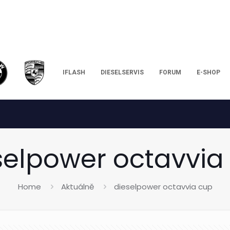
IFLASH
DIESELSERVIS
FORUM
E-SHOP
selpower octavvia
Home
Aktuálně
dieselpower octavvia cup