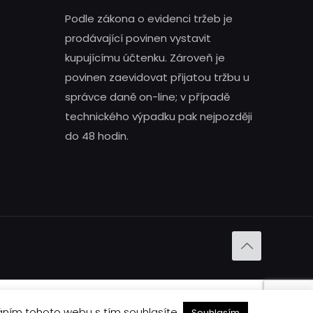
Podle zákona o evidenci tržeb je
prodávající povinen vystavit
kupujícímu účtenku. Zároveň je
povinen zaevidovat přijatou tržbu u
správce daně on-line; v případě
technického výpadku pak nejpozději
do 48 hodin.
áním tohoto webu s tím souhlasíte.
Souhlasím