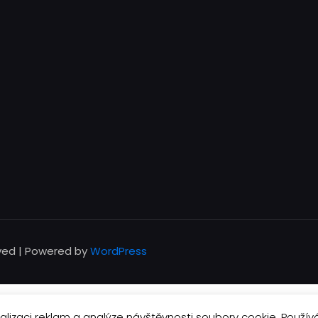
rved | Powered by
WordPress
English
Čeština
alizaci reklam a analýze návštěvnosti soubory cookie. Použív