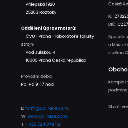
Česká Re
Přílepská 1920
25263 Roztoky
IČ:
27322
DIČ:
CZ27
Oddělení úprav motorů:
ČVUT Praha - laboratoře fakulty
Společno
strojní
u Městsk
Pod Juliskou 4
složkou C
16000 Praha
Česká republika
Obcho
Provozní doba:
Kompletn
Po-Pá 9-17 hod.
podmínek
Starší v
E:
form@dp-race.com
W:
www.dp-race.com
T:
+420 724 379 112