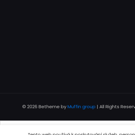
© 2026 Betheme by
Muffin group
| All Rights Rese
Tento web používá k poskytování služeb, person