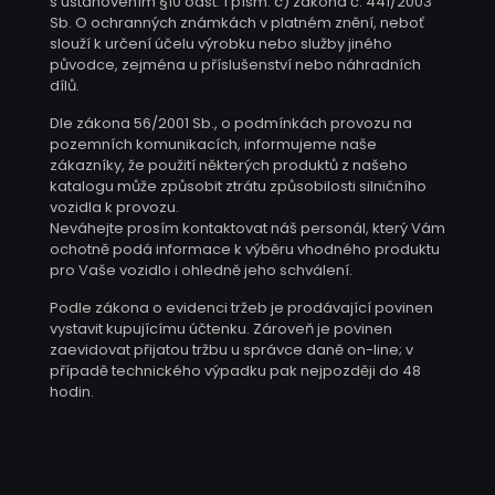
s ustanovením §10 odst. 1 písm. c) zákona č. 441/2003
Sb. O ochranných známkách v platném znění, neboť
slouží k určení účelu výrobku nebo služby jiného
původce, zejména u příslušenství nebo náhradních
dílů.
Dle zákona 56/2001 Sb., o podmínkách provozu na
pozemních komunikacích, informujeme naše
zákazníky, že použití některých produktů z našeho
katalogu může způsobit ztrátu způsobilosti silničního
vozidla k provozu.
Neváhejte prosím kontaktovat náš personál, který Vám
ochotně podá informace k výběru vhodného produktu
pro Vaše vozidlo i ohledně jeho schválení.
Podle zákona o evidenci tržeb je prodávající povinen
vystavit kupujícímu účtenku. Zároveň je povinen
zaevidovat přijatou tržbu u správce daně on-line; v
případě technického výpadku pak nejpozději do 48
hodin.