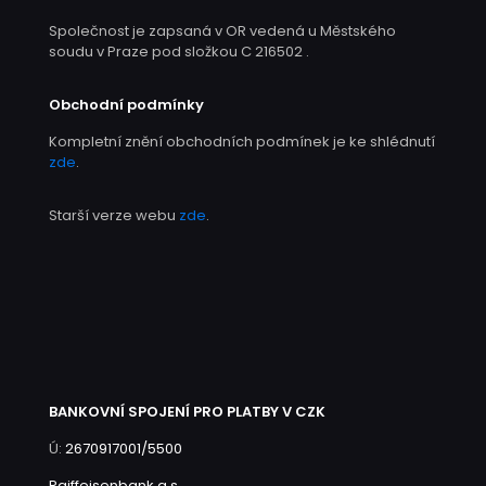
Společnost je zapsaná v OR vedená u Městského
soudu v Praze pod složkou C 216502 .
Obchodní podmínky
Kompletní znění obchodních podmínek je ke shlédnutí
zde
.
Starší verze webu
zde
.
BANKOVNÍ SPOJENÍ PRO PLATBY V CZK
Ú:
2670917001/5500
Raiffeisenbank a.s.