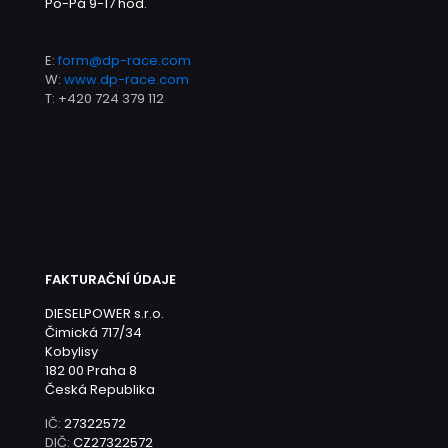
Po-Pá 9-17 hod.
E:
form@dp-race.com
W:
www.dp-race.com
T:
+420 724 379 112
FAKTURAČNÍ ÚDAJE
DIESELPOWER s.r.o.
Čimická 717/34
Kobylisy
182 00 Praha 8
Česká Republika
IČ:
27322572
DIČ:
CZ27322572