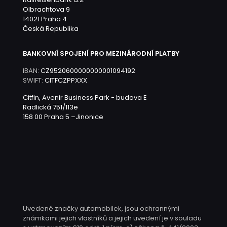
Olbrachtova 9
14021 Praha 4
Česká Republika
BANKOVNÍ SPOJENÍ PRO MEZINÁRODNÍ PLATBY
IBAN:
CZ9520600000000001094192
SWIFT:
CITFCZPPXXX
Citfin, Avenir Business Park - budova E
Radlická 751/113e
158 00 Praha 5 –Jinonice
Uvedené značky automobilek, jsou ochrannými
známkami jejich vlastníků a jejich uvedení je v souladu