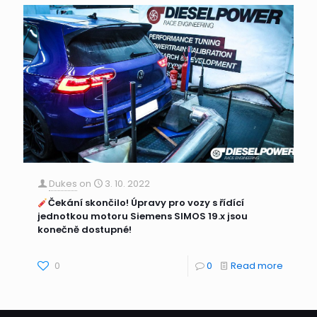
Dukes
on
3. 10. 2022
Čekání skončilo! Úpravy pro vozy s řídící
jednotkou motoru Siemens SIMOS 19.x jsou
konečně dostupné!
0
0
Read more