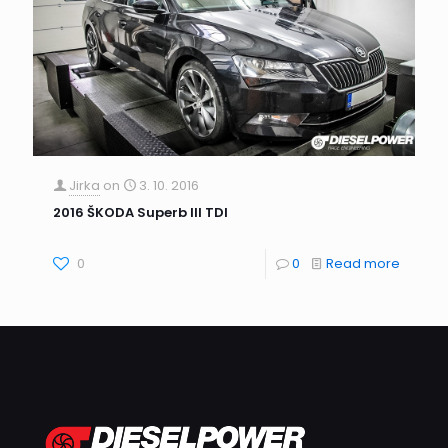
Jirka
on
3. 10. 2016
2016 ŠKODA Superb III TDI
0
0
Read more