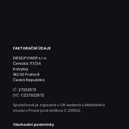
FAKTURAČNÍ ÚDAJE
DIESELPOWER s.r.o.
Čimická 717/34
Kobylisy
182 00 Praha 8
Česká Republika
IČ:
27322572
DIČ:
CZ27322572
Společnost je zapsaná v OR vedená u Městského
soudu v Praze pod složkou C 216502 .
Obchodní podmínky