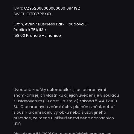
IBAN:
CZ9520600000000001094192
SWIFT:
CITFCZPPXXX
Citfin, Avenir Business Park - budova E
Radlická 751/113e
158 00 Praha 5 –Jinonice
Uvedené značky automobilek, jsou ochrannými
známkami jejich vlastníků a jejich uvedení je v souladu
s ustanovením §10 odst. 1 písm. c) zákona č. 441/2003
Sb. O ochranných známkách v platném znění, neboť
slouží k určení účelu výrobku nebo služby jiného
původce, zejména u příslušenství nebo náhradních
dílů.
Dle zákona 56/2001 Sb., o podmínkách provozu na