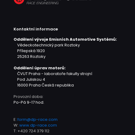
Kontaktní informace
Oddělení vývoje Emisních Automotive Systémů:
Vědeckotechnický park Roztoky
Přílepská 1920
25263 Roztoky
Oddělení úprav motorů:
ČVUT Praha - laboratoře fakulty strojní
Pod Juliskou 4
16000 Praha
Česká republika
Provozní doba:
Po-Pá 9-17 hod.
E:
form@dp-race.com
W:
www.dp-race.com
T:
+420 724 379 112