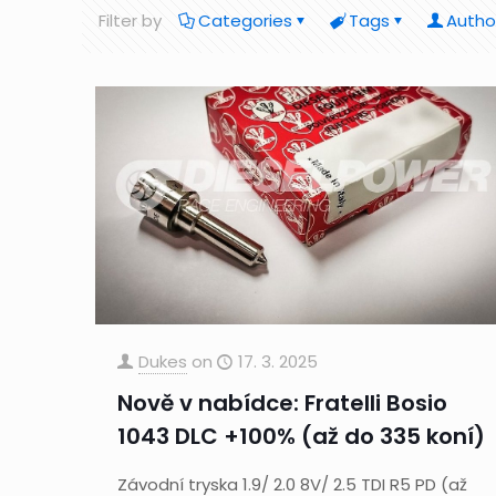
Filter by
Categories
Tags
Autho
Dukes
on
17. 3. 2025
Nově v nabídce: Fratelli Bosio
1043 DLC +100% (až do 335 koní)
Závodní tryska 1.9/ 2.0 8V/ 2.5 TDI R5 PD (až