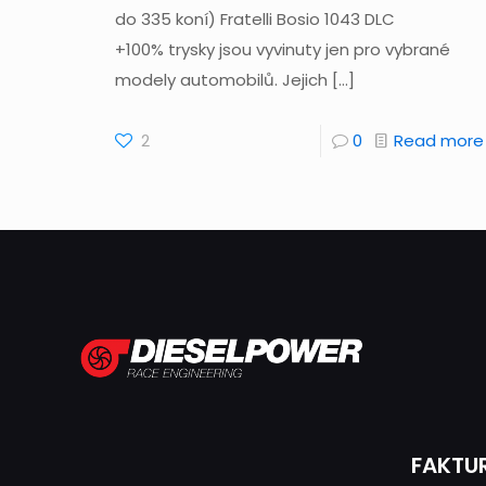
do 335 koní) Fratelli Bosio 1043 DLC
+100% trysky jsou vyvinuty jen pro vybrané
modely automobilů. Jejich
[…]
2
0
Read more
FAKTU