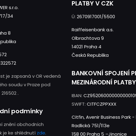
PLATBY V CZK
ER s.r.o.
717/34
Ú:
2670917001/5500
Raiffeisenbank a.s.
aha 8
Olbrachtova 9
publika
14021 Praha 4
572
Česká Republika
322572
BANKOVNÍ SPOJENÍ 
st je zapsaná v OR vedená
MEZINÁRODNÍ PLATBY
ého soudu v Praze pod
 216502 .
IBAN:
CZ95206000000000010
SWIFT:
CITFCZPPXXX
dní podmínky
Citfin, Avenir Business Park 
í znění obchodních
Radlická 751/113e
 je ke shlédnutí
zde
.
158 00 Praha 5 –Jinonice