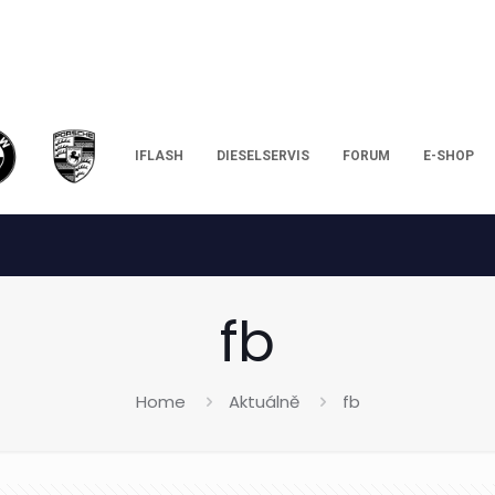
IFLASH
DIESELSERVIS
FORUM
E-SHOP
fb
Home
Aktuálně
fb