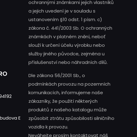
ochrannými známkami jejich vlastníků
a jejich uvedení je v souladu s
ustanovením §10 odst. 1 písm. c)
zákona č. 441/2003 Sb. O ochranných
známkách v platném znění, neboť
slouží k určení účelu výrobku nebo
služby jiného původce, zejména u
příslušenství nebo náhradních dílů.
PRO
Dle zákona 56/2001 Sb., o
podmínkách provozu na pozemních
komunikacích, informujeme naše
94192
zákazníky, že použití některých
produktů z našeho katalogu může
- budova E
způsobit ztrátu způsobilosti silničního
vozidla k provozu.
Neváhejte prosím kontaktovat náš