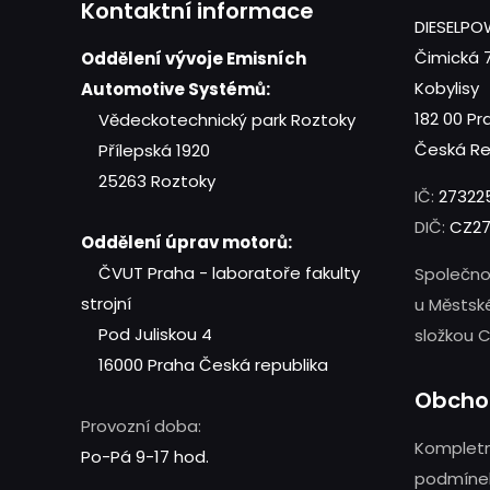
Kontaktní informace
DIESELPOW
Čimická 
Oddělení vývoje Emisních
Kobylisy
Automotive Systémů:
182 00 Pr
Vědeckotechnický park Roztoky
Česká Re
Přílepská 1920
25263 Roztoky
IČ:
27322
DIČ:
CZ27
Oddělení úprav motorů:
ČVUT Praha - laboratoře fakulty
Společno
strojní
u Městsk
Pod Juliskou 4
složkou C
16000 Praha
Česká republika
Obcho
Provozní doba:
Kompletn
Po-Pá 9-17 hod.
podmínek