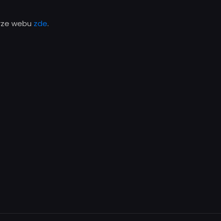
erze webu
zde
.