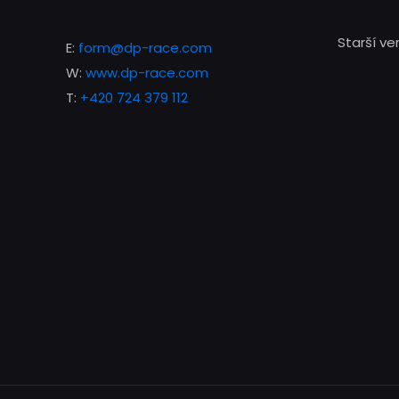
Starší v
E:
form@dp-race.com
W:
www.dp-race.com
T:
+420 724 379 112