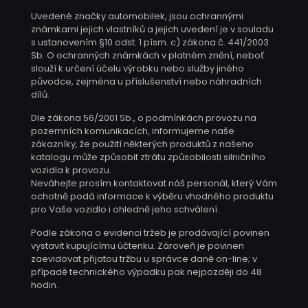
Uvedené značky automobilek, jsou ochrannými
známkami jejich vlastníků a jejich uvedení je v souladu
s ustanovením §10 odst. 1 písm. c) zákona č. 441/2003
Sb. O ochranných známkách v platném znění, neboť
slouží k určení účelu výrobku nebo služby jiného
původce, zejména u příslušenství nebo náhradních
dílů.
Dle zákona 56/2001 Sb., o podmínkách provozu na
pozemních komunikacích, informujeme naše
zákazníky, že použití některých produktů z našeho
katalogu může způsobit ztrátu způsobilosti silničního
vozidla k provozu.
Neváhejte prosím kontaktovat náš personál, který Vám
ochotně podá informace k výběru vhodného produktu
pro Vaše vozidlo i ohledně jeho schválení.
Podle zákona o evidenci tržeb je prodávající povinen
vystavit kupujícímu účtenku. Zároveň je povinen
zaevidovat přijatou tržbu u správce daně on-line; v
případě technického výpadku pak nejpozději do 48
hodin.