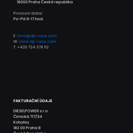
16000 Praha
Česká republika
Provozní doba:
Po-Pá 9-17 hod.
E:
form@dp-race.com
W:
www.dp-race.com
T:
+420 724 379 112
FAKTURAČNÍ ÚDAJE
DIESELPOWER s.r.o.
Čimická 717/34
Kobylisy
182 00 Praha 8