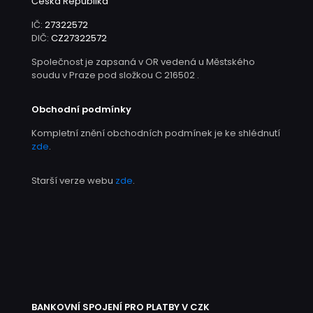
Česká Republika
IČ:
27322572
DIČ:
CZ27322572
Společnost je zapsaná v OR vedená u Městského
soudu v Praze pod složkou C 216502 .
Obchodní podmínky
Kompletní znění obchodních podmínek je ke shlédnutí
zde
.
Starší verze webu
zde
.
BANKOVNÍ SPOJENÍ PRO PLATBY V CZK