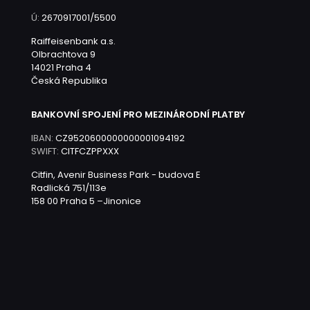
Ú:
2670917001/5500
Raiffeisenbank a.s.
Olbrachtova 9
14021 Praha 4
Česká Republika
BANKOVNÍ SPOJENÍ PRO MEZINÁRODNÍ PLATBY
IBAN:
CZ9520600000000001094192
SWIFT:
CITFCZPPXXX
Citfin, Avenir Business Park - budova E
Radlická 751/113e
158 00 Praha 5 –Jinonice