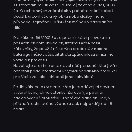
s ustanovením §10 odst. 1 písm. c) zákona č. 441/2003
Sb. O ochranných známkách v platném znění, neboť
slouží k určení účelu výrobku nebo služby jiného
původce, zejména u příslušenství nebo náhradních
dílů.
Dle zákona 56/2001 Sb., o podmínkách provozu na
pozemních komunikacích, informujeme naše
zákazníky, že použití některých produktů z našeho
katalogu může způsobit ztrátu způsobilosti silničního
vozidla k provozu.
Neváhejte prosím kontaktovat náš personál, který Vám
ochotně podá informace k výběru vhodného produktu
pro Vaše vozidlo i ohledně jeho schválení.
Podle zákona o evidenci tržeb je prodávající povinen
vystavit kupujícímu účtenku. Zároveň je povinen
zaevidovat přijatou tržbu u správce daně on-line; v
případě technického výpadku pak nejpozději do 48
hodin.