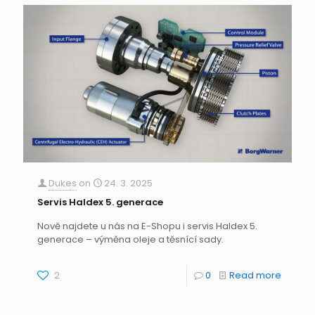
Dukes
on
24. 3. 2025
Servis Haldex 5. generace
Nově najdete u nás na E-Shopu i servis Haldex 5.
generace – výměna oleje a těsnící sady.
2
0
Read more