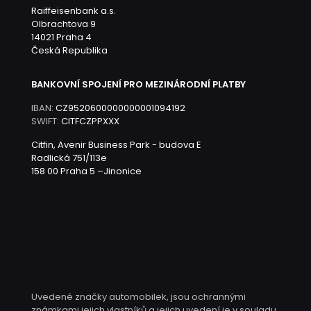
Raiffeisenbank a.s.
Olbrachtova 9
14021 Praha 4
Česká Republika
BANKOVNÍ SPOJENÍ PRO MEZINÁRODNÍ PLATBY
IBAN:
CZ9520600000000001094192
SWIFT:
CITFCZPPXXX
Citfin, Avenir Business Park - budova E
Radlická 751/113e
158 00 Praha 5 –Jinonice
Uvedené značky automobilek, jsou ochrannými
známkami jejich vlastníků a jejich uvedení je v souladu