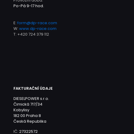
Provozní doba:
Po-Pá 9-17 hod.
E:
form@dp-race.com
W:
www.dp-race.com
T:
+420 724 379 112
FAKTURAČNÍ ÚDAJE
DIESELPOWER s.r.o.
Čimická 717/34
Kobylisy
182 00 Praha 8
Česká Republika
IČ:
27322572