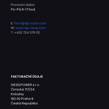
Provozní doba:
Po-Pá 9-17 hod.
E:
form@dp-race.com
W:
www.dp-race.com
T:
+420 724 379 112
FAKTURAČNÍ ÚDAJE
DIESELPOWER s.r.o.
Čimická 717/34
Kobylisy
182 00 Praha 8
Česká Republika