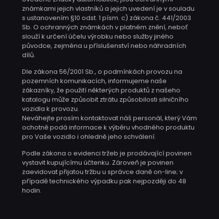
známkami jejich vlastníků a jejich uvedení je v souladu
s ustanovením §10 odst. 1 písm. c) zákona č. 441/2003
Sb. O ochranných známkách v platném znění, neboť
slouží k určení účelu výrobku nebo služby jiného
původce, zejména u příslušenství nebo náhradních
dílů.
Dle zákona 56/2001 Sb., o podmínkách provozu na
pozemních komunikacích, informujeme naše
zákazníky, že použití některých produktů z našeho
katalogu může způsobit ztrátu způsobilosti silničního
vozidla k provozu.
Neváhejte prosím kontaktovat náš personál, který Vám
ochotně podá informace k výběru vhodného produktu
pro Vaše vozidlo i ohledně jeho schválení.
Podle zákona o evidenci tržeb je prodávající povinen
vystavit kupujícímu účtenku. Zároveň je povinen
zaevidovat přijatou tržbu u správce daně on-line; v
případě technického výpadku pak nejpozději do 48
hodin.