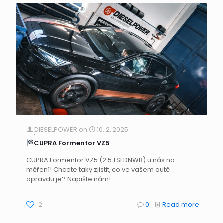
DIESELPOWER
on
10. 2. 2025
CUPRA Formentor VZ5
CUPRA Formentor VZ5 (2.5 TSI DNWB) u nás na
měření! Chcete taky zjistit, co ve vašem autě
opravdu je? Napište nám!
2
0
Read more