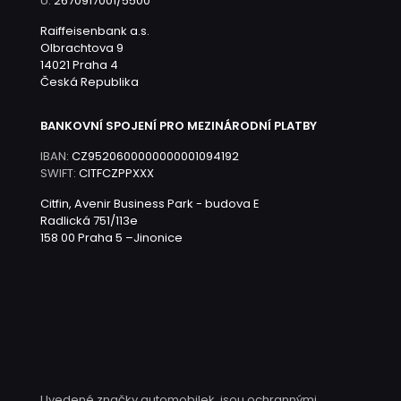
Ú:
2670917001/5500
Raiffeisenbank a.s.
Olbrachtova 9
14021 Praha 4
Česká Republika
BANKOVNÍ SPOJENÍ PRO MEZINÁRODNÍ PLATBY
IBAN:
CZ9520600000000001094192
SWIFT:
CITFCZPPXXX
Citfin, Avenir Business Park - budova E
Radlická 751/113e
158 00 Praha 5 –Jinonice
Uvedené značky automobilek, jsou ochrannými