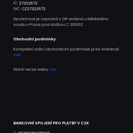
IČ:
27322572
DIČ:
CZ27322572
Společnost je zapsaná v OR vedená u Městského
soudu v Praze pod složkou C 216502 .
Obchodní podmínky
Kompletní znění obchodních podmínek je ke shlédnutí
zde
.
Starší verze webu
zde
.
BANKOVNÍ SPOJENÍ PRO PLATBY V CZK