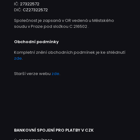
IČ:
27322572
DIČ:
CZ27322572
Společnost je zapsaná v OR vedená u Městského
soudu v Praze pod složkou C 216502 .
Obchodní podmínky
Kompletní znění obchodních podmínek je ke shlédnutí
zde
.
Starší verze webu
zde
.
BANKOVNÍ SPOJENÍ PRO PLATBY V CZK