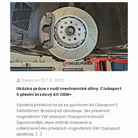
Dukes
on
7. 8. 2023
Ukázka práce z naší mechanické dílny: Clubsport
S přední brzdový kit OEM+
Výměna předních brzd za sportovní kit Clubsport S
340x30mm. Brzdový kit obsahuje: 2ks předních
originálních VW vrtaných Clubsport kotoučů
(sportovnější, lépe vnitřně chlazené a
odlehčené)4ks předních originálních VW Clubsport
destiček,
[…]