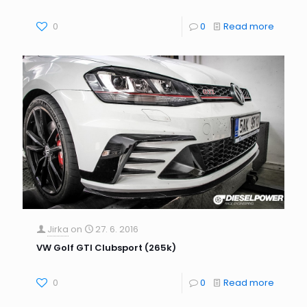
0
0
Read more
Jirka
on
27. 6. 2016
VW Golf GTI Clubsport (265k)
0
0
Read more