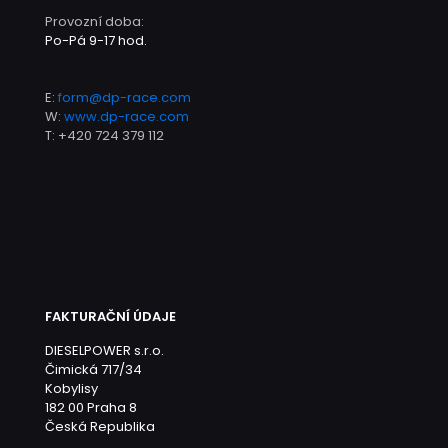
Provozní doba:
Po-Pá 9-17 hod.
E:
form@dp-race.com
W:
www.dp-race.com
T:
+420 724 379 112
FAKTURAČNÍ ÚDAJE
DIESELPOWER s.r.o.
Čimická 717/34
Kobylisy
182 00 Praha 8
Česká Republika