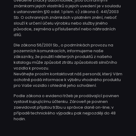
Uvedené značky automobilek, jsou ochrannými
známkami jejich vlastníků a jejich uvedení je v souladu
s ustanovením §10 odst. 1 písm. c) zákona č. 441/2003
Sb. O ochranných známkách v platném znění, neboť
slouží k určení účelu výrobku nebo služby jiného
původce, zejména u příslušenství nebo náhradních
dílů.
Dle zákona 56/2001 Sb., o podmínkách provozu na
pozemních komunikacích, informujeme naše
zákazníky, že použití některých produktů z našeho
katalogu může způsobit ztrátu způsobilosti silničního
vozidla k provozu.
Neváhejte prosím kontaktovat náš personál, který Vám
ochotně podá informace k výběru vhodného produktu
pro Vaše vozidlo i ohledně jeho schválení.
Podle zákona o evidenci tržeb je prodávající povinen
vystavit kupujícímu účtenku. Zároveň je povinen
zaevidovat přijatou tržbu u správce daně on-line; v
případě technického výpadku pak nejpozději do 48
hodin.