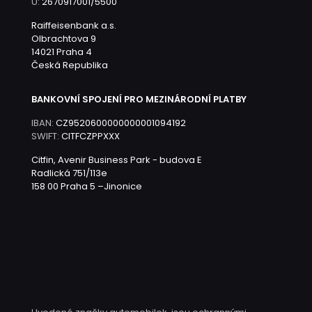
Ú:
2670917001/5500
Raiffeisenbank a.s.
Olbrachtova 9
14021 Praha 4
Česká Republika
BANKOVNÍ SPOJENÍ PRO MEZINÁRODNÍ PLATBY
IBAN:
CZ9520600000000001094192
SWIFT:
CITFCZPPXXX
Citfin, Avenir Business Park - budova E
Radlická 751/113e
158 00 Praha 5 –Jinonice