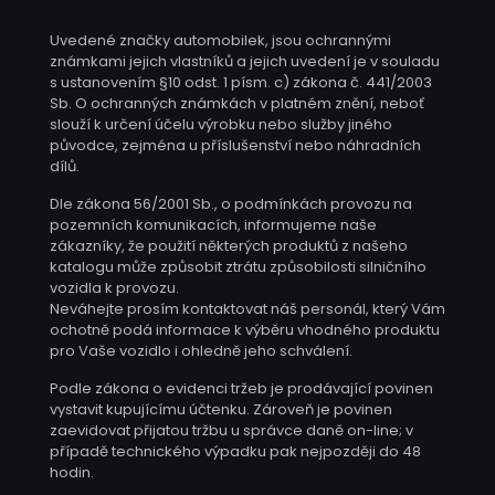
Uvedené značky automobilek, jsou ochrannými
známkami jejich vlastníků a jejich uvedení je v souladu
s ustanovením §10 odst. 1 písm. c) zákona č. 441/2003
Sb. O ochranných známkách v platném znění, neboť
slouží k určení účelu výrobku nebo služby jiného
původce, zejména u příslušenství nebo náhradních
dílů.
Dle zákona 56/2001 Sb., o podmínkách provozu na
pozemních komunikacích, informujeme naše
zákazníky, že použití některých produktů z našeho
katalogu může způsobit ztrátu způsobilosti silničního
vozidla k provozu.
Neváhejte prosím kontaktovat náš personál, který Vám
ochotně podá informace k výběru vhodného produktu
pro Vaše vozidlo i ohledně jeho schválení.
Podle zákona o evidenci tržeb je prodávající povinen
vystavit kupujícímu účtenku. Zároveň je povinen
zaevidovat přijatou tržbu u správce daně on-line; v
případě technického výpadku pak nejpozději do 48
hodin.