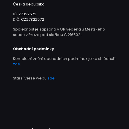
Česká Republika
IČ:
27322572
DIČ:
CZ27322572
Společnost je zapsaná v OR vedená u Městského
soudu v Praze pod složkou C 216502 .
Obchodní podmínky
Kompletní znění obchodních podmínek je ke shlédnutí
zde
.
Starší verze webu
zde
.