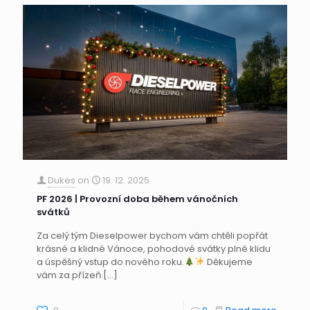
Dukes
on
19. 12. 2025
PF 2026 | Provozní doba během vánočních
svátků
Za celý tým Dieselpower bychom vám chtěli popřát
krásné a klidné Vánoce, pohodové svátky plné klidu
a úspěšný vstup do nového roku.
Děkujeme
vám za přízeň
[…]