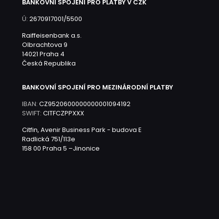
BANKOVNÍ SPOJENÍ PRO PLATBY V CZK
Ú:
2670917001/5500
Raiffeisenbank a.s.
Olbrachtova 9
14021 Praha 4
Česká Republika
BANKOVNÍ SPOJENÍ PRO MEZINÁRODNÍ PLATBY
IBAN:
CZ9520600000000001094192
SWIFT:
CITFCZPPXXX
Citfin, Avenir Business Park - budova E
Radlická 751/113e
158 00 Praha 5 –Jinonice