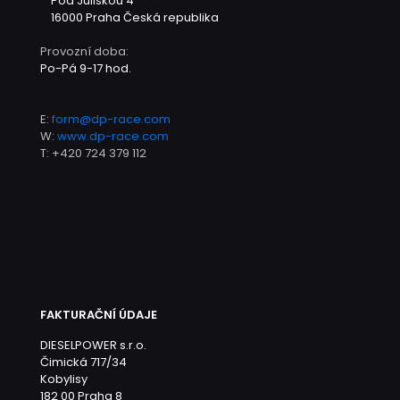
Pod Juliskou 4
16000 Praha
Česká republika
Provozní doba:
Po-Pá 9-17 hod.
E:
form@dp-race.com
W:
www.dp-race.com
T:
+420 724 379 112
FAKTURAČNÍ ÚDAJE
DIESELPOWER s.r.o.
Čimická 717/34
Kobylisy
182 00 Praha 8