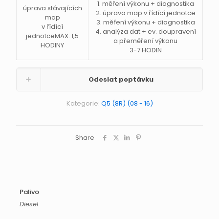
1. měření výkonu + diagnostika
úprava stávajících
2. úprava map v řídící jednotce
map
3. měření výkonu + diagnostika
v řídící
4. analýza dat + ev. doupravení
jednotceMAX. 1,5
a přeměření výkonu
HODINY
3-7 HODIN
Odeslat poptávku
Kategorie:
Q5 (8R) (08 - 16)
Share
Palivo
Diesel