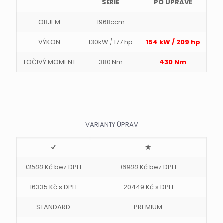
SERIE
PO ÚPRAVĚ
OBJEM
1968ccm
VÝKON
130kW / 177 hp
154 kW / 209 hp
TOČIVÝ MOMENT
380 Nm
430 Nm
VARIANTY ÚPRAV
13500
Kč bez DPH
16900
Kč bez DPH
16335 Kč s DPH
20449 Kč s DPH
STANDARD
PREMIUM