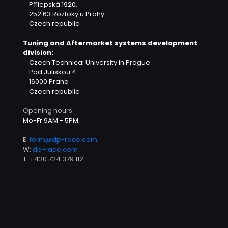
Přílepská 1920,
252 63 Roztoky u Prahy
Czech republic
Tuning and Aftermarket systems development
division:
Czech Technical University in Prague
Pod Juliskou 4
16000 Praha
Czech republic
Opening hours:
Mo-Fr 9AM - 5PM
E:
form@dp-race.com
W:
dp-race.com
T:
+420 724 379 112