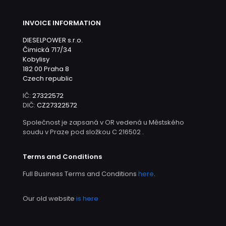
INVOICE INFORMATION
DIESELPOWER s.r.o.
Čimická 717/34
Kobylisy
182 00 Praha 8
Czech republic
IČ:
27322572
DIČ:
CZ27322572
Společnost je zapsaná v OR vedená u Městského
soudu v Praze pod složkou C 216502 .
Terms and Conditions
Full Business Terms and Conditions
here
.
Our old website
is here