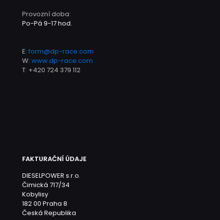
Provozní doba:
Po-Pá 9-17 hod.
E:
form@dp-race.com
W:
www.dp-race.com
T:
+420 724 379 112
FAKTURAČNÍ ÚDAJE
DIESELPOWER s.r.o.
Čimická 717/34
Kobylisy
182 00 Praha 8
Česká Republika