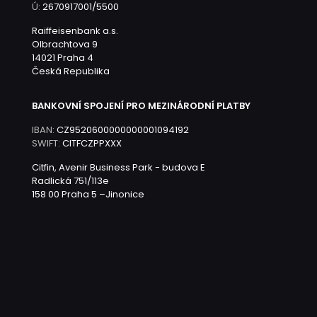
Ú:
2670917001/5500
Raiffeisenbank a.s.
Olbrachtova 9
14021 Praha 4
Česká Republika
BANKOVNÍ SPOJENÍ PRO MEZINÁRODNÍ PLATBY
IBAN:
CZ9520600000000001094192
SWIFT:
CITFCZPPXXX
Citfin, Avenir Business Park - budova E
Radlická 751/113e
158 00 Praha 5 –Jinonice