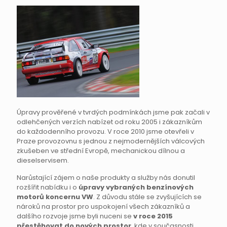
Úpravy prověřené v tvrdých podmínkách jsme pak začali v
odlehčených verzích nabízet od roku 2005 i zákazníkům
do každodenního provozu. V roce 2010 jsme otevřeli v
Praze provozovnu s jednou z nejmodernějších válcových
zkušeben ve střední Evropě, mechanickou dílnou a
dieselservisem.
Narůstající zájem o naše produkty a služby nás donutil
rozšířit nabídku i o
úpravy vybraných benzínových
motorů koncernu VW
. Z důvodu stále se zvyšujících se
nároků na prostor pro uspokojení všech zákazníků a
dalšího rozvoje jsme byli nuceni se
v roce 2015
přestěhovat do nových prostor
, kde v současnosti