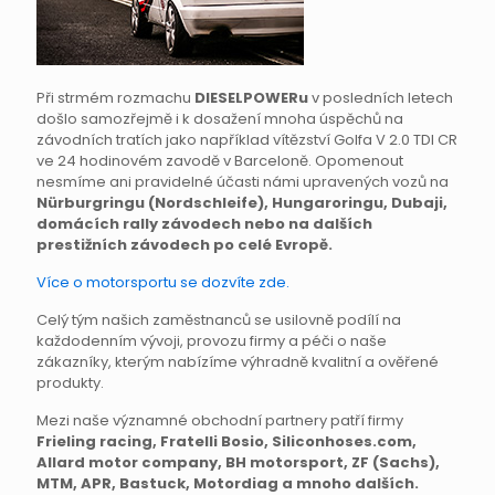
Při strmém rozmachu
DIESELPOWERu
v posledních letech
došlo samozřejmě i k dosažení mnoha úspěchů na
závodních tratích jako například vítězství Golfa V 2.0 TDI CR
ve 24 hodinovém zavodě v Barceloně. Opomenout
nesmíme ani pravidelné účasti námi upravených vozů na
Nürburgringu (Nordschleife), Hungaroringu, Dubaji,
domácích rally závodech nebo na dalších
prestižních závodech po celé Evropě.
Více o motorsportu se dozvíte zde.
Celý tým našich zaměstnanců se usilovně podílí na
každodenním vývoji, provozu firmy a péči o naše
zákazníky, kterým nabízíme výhradně kvalitní a ověřené
produkty.
Mezi naše významné obchodní partnery patří firmy
Frieling racing, Fratelli Bosio, Siliconhoses.com,
Allard motor company, BH motorsport, ZF (Sachs),
MTM, APR, Bastuck, Motordiag a mnoho dalších.