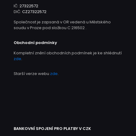
IČ:
27322572
DIČ:
CZ27322572
Společnost je zapsaná v OR vedená u Městského
soudu v Praze pod složkou C 216502 .
Obchodní podmínky
Kompletní znění obchodních podmínek je ke shlédnutí
zde
.
Starší verze webu
zde
.
BANKOVNÍ SPOJENÍ PRO PLATBY V CZK