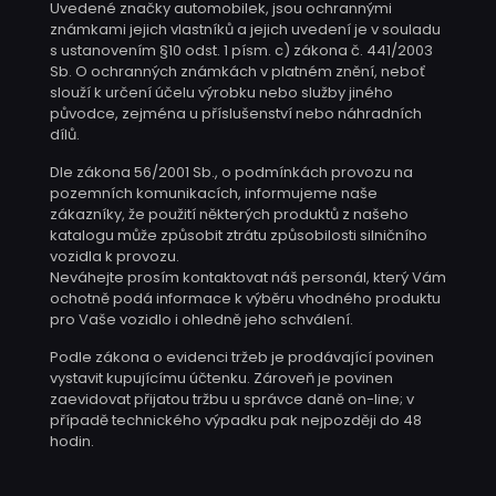
Uvedené značky automobilek, jsou ochrannými
známkami jejich vlastníků a jejich uvedení je v souladu
s ustanovením §10 odst. 1 písm. c) zákona č. 441/2003
Sb. O ochranných známkách v platném znění, neboť
slouží k určení účelu výrobku nebo služby jiného
původce, zejména u příslušenství nebo náhradních
dílů.
Dle zákona 56/2001 Sb., o podmínkách provozu na
pozemních komunikacích, informujeme naše
zákazníky, že použití některých produktů z našeho
katalogu může způsobit ztrátu způsobilosti silničního
vozidla k provozu.
Neváhejte prosím kontaktovat náš personál, který Vám
ochotně podá informace k výběru vhodného produktu
pro Vaše vozidlo i ohledně jeho schválení.
Podle zákona o evidenci tržeb je prodávající povinen
vystavit kupujícímu účtenku. Zároveň je povinen
zaevidovat přijatou tržbu u správce daně on-line; v
případě technického výpadku pak nejpozději do 48
hodin.