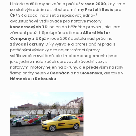
Historie naší firmy se začala psát už
v roce 2000
, kdy jsme
se stali výhradním distributorem firmy
Fratelli Bosio
pro
ČR/ SR a začali nabízet a repasovat jedno-/
dvoustupňové vstřikovače pro naftové motory
koncernových TD
I nejen do běžného provozu, ale i pro
závodní použití. Spolupráce s firmou
Allard Motor
Company z UK
již v roce 2003 dostala naší práci na
závodní okruhy
. Díky vytrvalé a profesionální práci s
patřičnými výsledky a to nejen v rámci úpravy
vstřikovacích systémů, ale i motormanagementu jsme
jako jedni z mála začali upravovat závodní vozy s
naftovými motory nejen na okruhy, ale především na rally
šampionáty nejen v
Čechách
a na
Slovensku
, ale také v
Německu
a
Rakousku
.